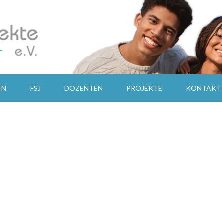
PÄDAGOGISCHE BEGLEITUNG IM 
KULTU
IN
FSJ
DOZENTEN
PROJEKTE
KONTAKT
JUGE
E.V.