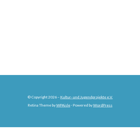
© Copyright 2026 –
Kultur- und Jugendprojekte e.V.
Retina Theme by
WPAisle
⋅
Powered by
WordPress