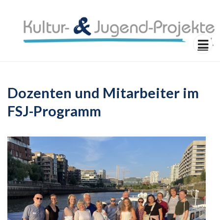
KULTUR- UN
PÄDAGOGISCHE BEGLEITUNG IM
FREIWILLIGEN SOZIALEN JAHR
JUGENDPRO
Menu
E.V.
Dozenten und Mitarbeiter im
FSJ-Programm